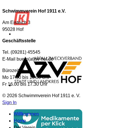
Schwimmverein Hof 1911 e.V.
Am Eisteich 3
95028 Hof
Geschäftsstelle
Tel. (09281) 45545
E-Mail buero(at)sv-hof.de
Bürozeiten
Mo 17.30 bis 19.00 Uhr
Fr 16.00 bis 17.30 Uhr
© 2026 Schwimmverein Hof 1911 e. V.
Sign In
Willkommen
Home
Der Verein