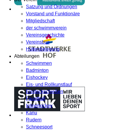
Satzung und Ordnungen
Vorstand und Funktionäre
Mitgliedschaft
der schwimmverein
Vereinsgeschichte
Vereinsbus
Hüttenbelegung
Abteilungen
Schwimmen
Badminton
Eishockey
Eis- und Rollkunstlauf
Eisstockschießen
Faustball
Inlinehockey
Kanu
Rudern
Schneesport