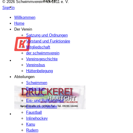
© 2026 Schwimmverein Hof 1911 e. V.
Sign In
Willkommen
Home
Der Verein
Satzung und Ordnungen
Vorstand und Funktionäre
Mitgliedschaft
der schwimmverein
Vereinsgeschichte
Vereinsbus
Hüttenbelegung
Abteilungen
Schwimmen
Badminton
Eishockey
Eis- und Rollkunstlauf
Eisstockschießen
Faustball
Inlinehockey
Kanu
Rudern