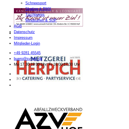
Schneesport
Skating & BMX
Tischtennis
Windsurfen & SUP
AGB
Datenschutz
Impressum
Mitglieder-Login
+49 9281 45545
buero@sv-hof.de
Mo 17.30-19.00 Uhr, Fr 16.00-17.30 Uhr