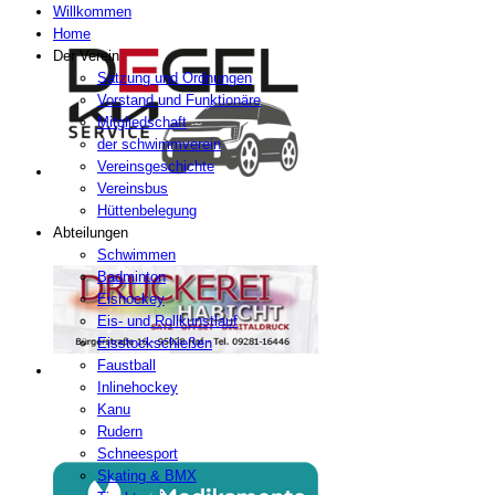
Willkommen
Home
Der Verein
Satzung und Ordnungen
Vorstand und Funktionäre
Mitgliedschaft
der schwimmverein
Vereinsgeschichte
Vereinsbus
Hüttenbelegung
Abteilungen
Schwimmen
Badminton
Eishockey
Eis- und Rollkunstlauf
Eisstockschießen
Faustball
Inlinehockey
Kanu
Rudern
Schneesport
Skating & BMX