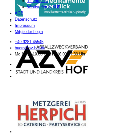
Tischtennis
Windsurfen & SUP
AGB
Datenschutz
Impressum
Mitglieder-Login
+49 9281 45545
buero@sv-hof.de
Mo 17.30-19.00 Uhr, Fr 16.00-17.30 Uhr